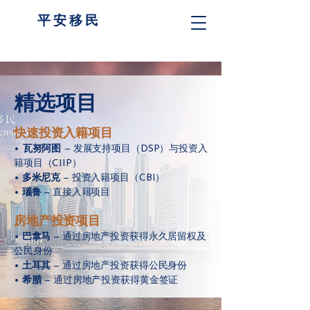
​平 安 移 民
精选项目
快速投资入籍项目
•
瓦努阿图
— 发展支持项目（DSP）与投资入
籍项目（CIIP）
•
多米尼克
— 投资入籍项目（CBI）
•
瑙鲁
— 直接入籍项目
房地产投资项目
•
巴拿马
— 通过房地产投资获得永久居留权及
公民身份
•
土耳其
— 通过房地产投资获得公民身份
•
希腊
— 通过房地产投资获得黄金签证